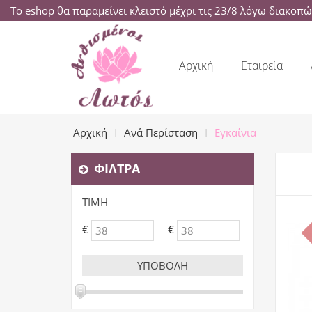
Το eshop θα παραμείνει κλειστό μέχρι τις 23/8 λόγω διακοπ
Αρχική
Εταιρεία
Αρχική
Ανά Περίσταση
Εγκαίνια
ΦΊΛΤΡΑ
ΤΙΜΉ
€
€