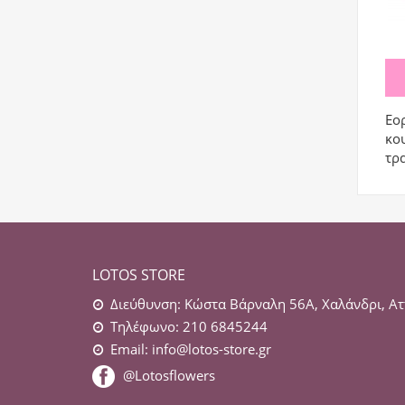
Εορ
κο
τρ
LOTOS STORE
Διεύθυνση: Κώστα Βάρναλη 56Α, Χαλάνδρι, Ατ
Τηλέφωνο: 210 6845244
Email:
info@lotos-store.gr
@Lotosflowers