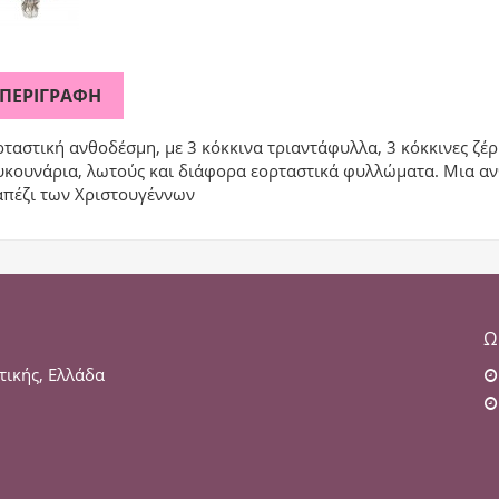
ΠΕΡΙΓΡΑΦΉ
ταστική ανθοδέσμη, με 3 κόκκινα τριαντάφυλλα, 3 κόκκινες ζέ
υκουνάρια, λωτούς και διάφορα εορταστικά φυλλώματα. Μια ανθ
απέζι των Χριστουγέννων
Ω
τικής, Ελλάδα