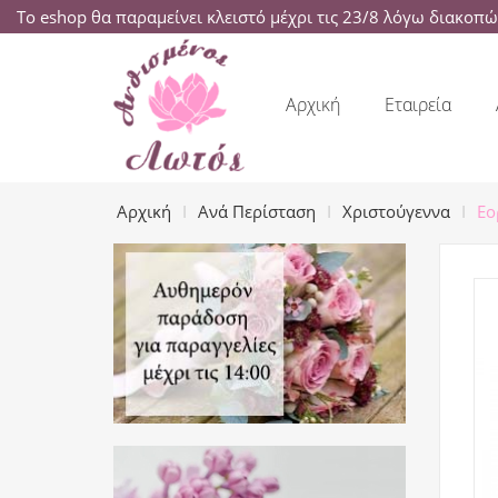
Το eshop θα παραμείνει κλειστό μέχρι τις 23/8 λόγω διακοπ
Αρχική
Εταιρεία
Αρχική
Ανά Περίσταση
Χριστούγεννα
Εο