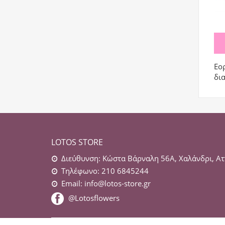
Εορ
δια
LOTOS STORE
Διεύθυνση: Κώστα Βάρναλη 56Α, Χαλάνδρι, Ατ
Τηλέφωνο: 210 6845244
Email:
info@lotos-store.gr
@Lotosflowers