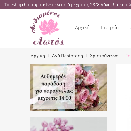
Το eshop θα παραμείνει κλειστό μέχρι τις 23/8 λόγω διακοπ
Αρχική
Εταιρεία
Αρχική
Ανά Περίσταση
Χριστούγεννα
Εο