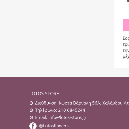
Εορ
τρι
την
μέ
LOTOS STORE
Διεύθυνση: Κώστα Βάρναλη 56Α, Χαλάνδρι, Ατ
Τηλέφωνο: 210 6845244
Email:
info@lotos-store.gr
@Lotosflowers