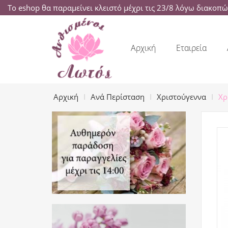
Το eshop θα παραμείνει κλειστό μέχρι τις 23/8 λόγω διακοπ
Αρχική
Εταιρεία
Αρχική
Ανά Περίσταση
Χριστούγεννα
Χρ