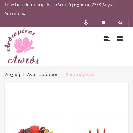
Το eshop θα παραμείνει κλειστό μέχρι τις 23/8 λόγω
διακοπών
Αρχική
Ανά Περίσταση
Χριστούγεννα