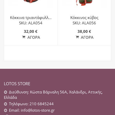
Κόκκινα τριαντάφυλλ...
Κόκκινος κύβος
SKU: ALA054
SKU: ALA056
32,00 €
38,00 €
ΑΓΟΡΆ
ΑΓΟΡΆ
LOTOS STORE
Διεύθυνση: Κώστα Βάρναλη 56Α, Χαλάνδρι, Αττικής,
Ελλάδα
Τηλέφωνο: 210 6845244
Email:
info@lotos-store.gr