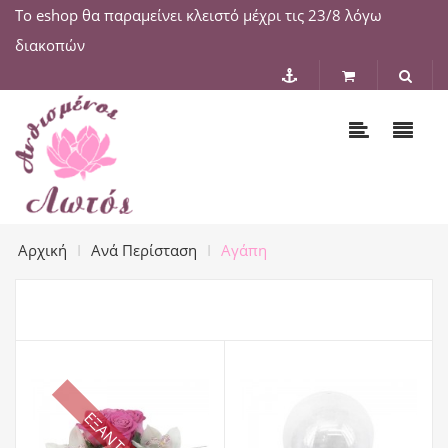
Το eshop θα παραμείνει κλειστό μέχρι τις 23/8 λόγω
διακοπών
Αρχική
Ανά Περίσταση
Αγάπη