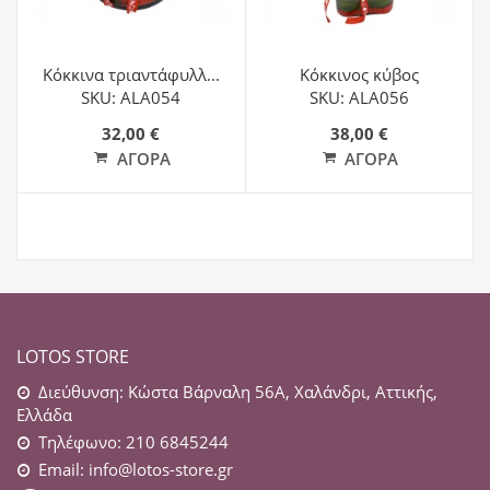
Κόκκινα τριαντάφυλλ...
Κόκκινος κύβος
SKU: ALA054
SKU: ALA056
32,00 €
38,00 €
ΑΓΟΡΆ
ΑΓΟΡΆ
LOTOS STORE
Διεύθυνση: Κώστα Βάρναλη 56Α, Χαλάνδρι, Αττικής,
Ελλάδα
Τηλέφωνο: 210 6845244
Email:
info@lotos-store.gr