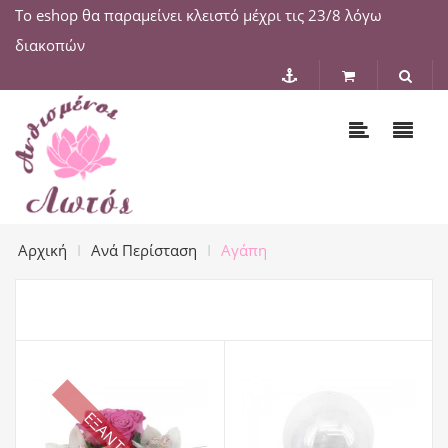
Το eshop θα παραμείνει κλειστό μέχρι τις 23/8 λόγω
διακοπών
Αρχική
Ανά Περίσταση
Αγάπη