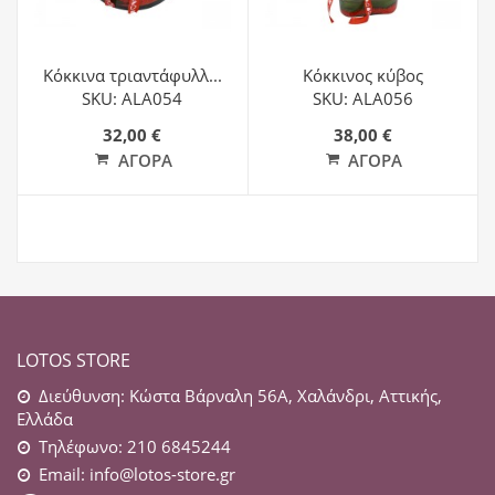
Κόκκινα τριαντάφυλλ...
Κόκκινος κύβος
SKU: ALA054
SKU: ALA056
32,00 €
38,00 €
ΑΓΟΡΆ
ΑΓΟΡΆ
LOTOS STORE
Διεύθυνση: Κώστα Βάρναλη 56Α, Χαλάνδρι, Αττικής,
Ελλάδα
Τηλέφωνο: 210 6845244
Email:
info@lotos-store.gr