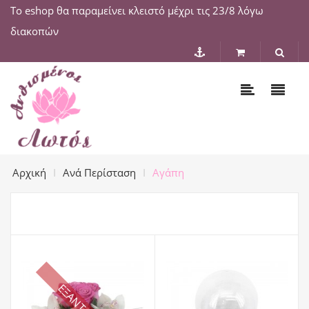
Το eshop θα παραμείνει κλειστό μέχρι τις 23/8 λόγω
διακοπών
Αρχική
Ανά Περίσταση
Αγάπη