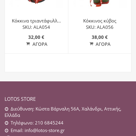
Κόκκινα τριαντάφυλλ...
Κόκκινος κύβος
SKU: ALA054
SKU: ALA056
32,00 €
38,00 €
ΑΓΟΡΆ
ΑΓΟΡΆ
LOTOS STORE
Διεύθυνση: Κώστα Βάρναλη 56Α, Χαλάνδρι, Αττικής,
Ελλάδα
Τηλέφωνο: 210 6845244
Email:
info@lotos-store.gr