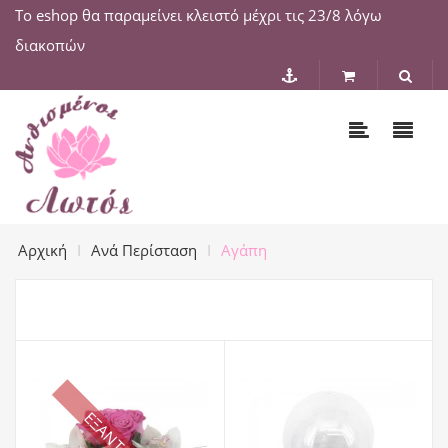
Το eshop θα παραμείνει κλειστό μέχρι τις 23/8 λόγω
διακοπών
Αρχική
Ανά Περίσταση
Αγάπη