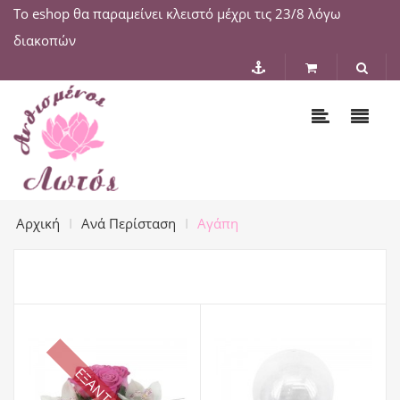
Το eshop θα παραμείνει κλειστό μέχρι τις 23/8 λόγω
διακοπών
Αρχική
Ανά Περίσταση
Αγάπη