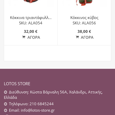
Κόκκινα τριαντάφυλλ...
Κόκκινος κύβος
SKU: ALA054
SKU: ALA056
32,00 €
38,00 €
ΑΓΟΡΆ
ΑΓΟΡΆ
LOTOS STORE
Διεύθυνση: Κώστα Βάρναλη 56Α, Χαλάνδρι, Αττικής,
Ελλάδα
Τηλέφωνο: 210 6845244
Email:
info@lotos-store.gr