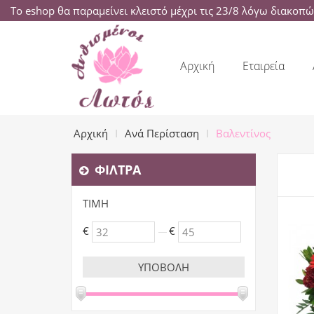
Το eshop θα παραμείνει κλειστό μέχρι τις 23/8 λόγω διακοπ
Αρχική
Εταιρεία
Αρχική
Ανά Περίσταση
Βαλεντίνος
ΦΊΛΤΡΑ
ΤΙΜΉ
€
€