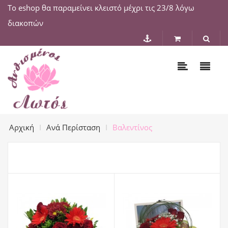
Το eshop θα παραμείνει κλειστό μέχρι τις 23/8 λόγω
διακοπών
Αρχική
Ανά Περίσταση
Βαλεντίνος