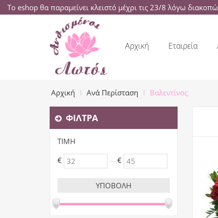
Το eshop θα παραμείνει κλειστό μέχρι τις 23/8 λόγω διακοπ
Αρχική
Εταιρεία
Αρχική
Ανά Περίσταση
Βαλεντίνος
ΦΊΛΤΡΑ
ΤΙΜΉ
€
€