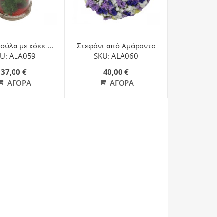
ύλα με κόκκι...
Στεφάνι από Αμάραντο
U: ALA059
SKU: ALA060
37,00 €
40,00 €
ΑΓΟΡΆ
ΑΓΟΡΆ