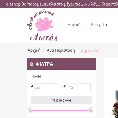
Το eshop θα παραμείνει κλειστό μέχρι τις 23/8 λόγω διακοπ
Αρχική
Εταιρεία
Αρχική
Ανά Περίσταση
Δημοφιλή
ΦΊΛΤΡΑ
ΤΙΜΉ
€
€