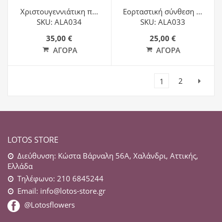
Χριστουγεννιάτικη π...
Εορταστική σύνθεση ...
SKU: ALA034
SKU: ALA033
35,00 €
25,00 €
ΑΓΟΡΆ
ΑΓΟΡΆ
2
1
Next
LOTOS STORE
Διεύθυνση: Κώστα Βάρναλη 56Α, Χαλάνδρι, Αττικής,
Ελλάδα
Τηλέφωνο: 210 6845244
Email:
info@lotos-store.gr
@Lotosflowers