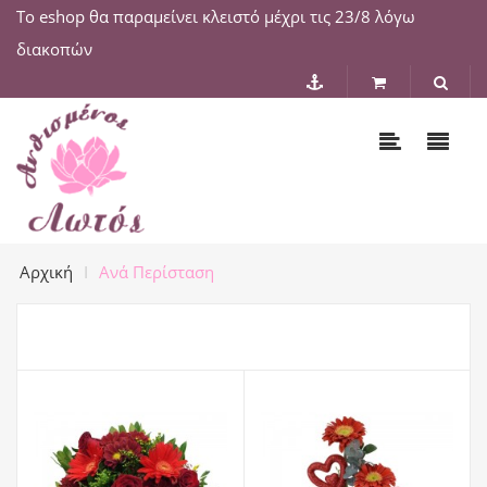
Το eshop θα παραμείνει κλειστό μέχρι τις 23/8 λόγω
διακοπών
Αρχική
Ανά Περίσταση