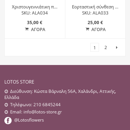
Χριστουγεννιάτικη π...
Εορταστική σύνθεση ...
SKU: ALA034
SKU: ALA033
35,00 €
25,00 €
ΑΓΟΡΆ
ΑΓΟΡΆ
2
1
Next
LOTOS STORE
Διεύθυνση: Κώστα Βάρναλη 56Α, Χαλάνδρι, Αττικής,
Ελλάδα
Τηλέφωνο: 210 6845244
Email:
info@lotos-store.gr
@Lotosflowers