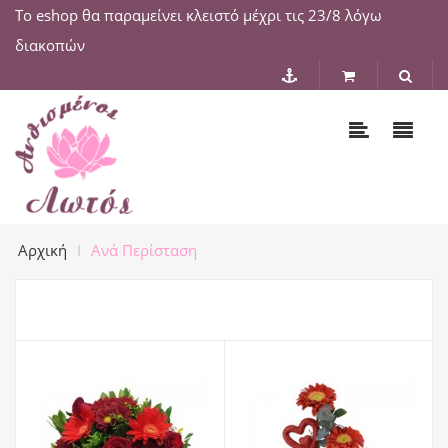
Το eshop θα παραμείνει κλειστό μέχρι τις 23/8 λόγω
διακοπών
Αρχική
Ανά Περίσταση