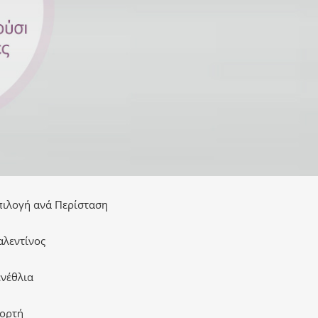
πιλογή ανά Περίσταση
αλεντίνος
ενέθλια
ιορτή