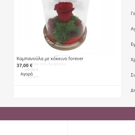
Γ
Α
Ε
Χ
Καμπανούλα με κόκκινο forever
Πορτ
Σ
37,00 €
38,0
Εκτό
Αγορά
Δ