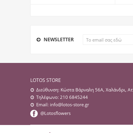
NEWSLETTER
LOTOS STORE
Διεύθυνση: Κώστα Βάρναλη 56Α, Χαλάνδρι, Ατ
Τηλέφωνο: 210 6845244
Email:
info@lotos-store.gr
@Lotosflowers