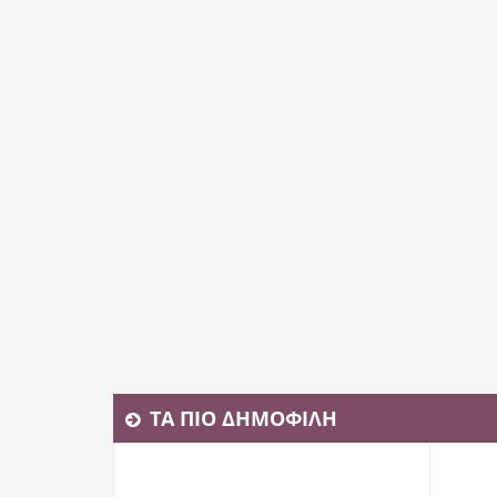
Στεφάνι από Αμάραντο
40,00 €
Αγορά
ΤΑ ΠΙΟ ΔΗΜΟΦΙΛΗ