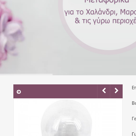
Ε
Β
Γ
Γ