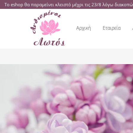
Το eshop θα παραμείνει κλειστό μέχρι τις 23/8 λόγω διακοπ
Αρχική
Εταιρεία