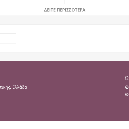
Ω
τικής, Ελλάδα