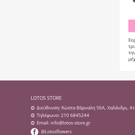
Εορ
τρι
την
μέ
LOTOS STORE
Διεύθυνση: Κώστα Βάρναλη 56Α, Χαλάνδρι, Ατ
Τηλέφωνο: 210 6845244
Email:
info@lotos-store.gr
@Lotosflowers