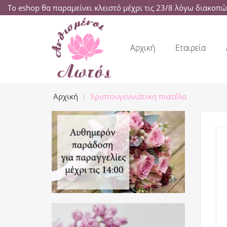
Το eshop θα παραμείνει κλειστό μέχρι τις 23/8 λόγω διακοπ
Αρχική
Εταιρεία
Αρχική
Χριστουγεννιάτικη πιατέλα