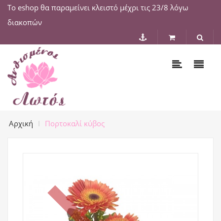
Το eshop θα παραμείνει κλειστό μέχρι τις 23/8 λόγω
διακοπών
Αρχική
Πορτοκαλί κύβος