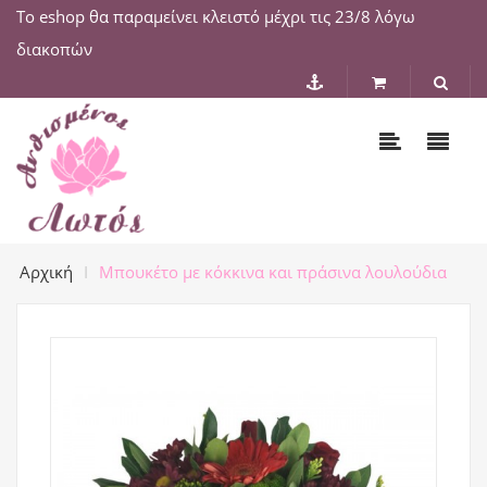
Το eshop θα παραμείνει κλειστό μέχρι τις 23/8 λόγω
διακοπών
Αρχική
Μπουκέτο με κόκκινα και πράσινα λουλούδια