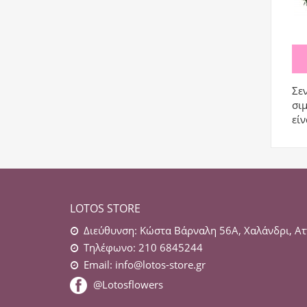
Σε
σιμ
είν
LOTOS STORE
Διεύθυνση: Κώστα Βάρναλη 56Α, Χαλάνδρι, Ατ
Τηλέφωνο: 210 6845244
Email:
info@lotos-store.gr
@Lotosflowers