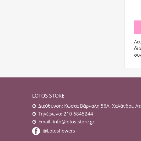
Λε
δια
συ
LOTOS STORE
Διεύθυνση: Κώστα Βάρναλη 56Α, Χαλάνδρι, Ατ
Τηλέφωνο: 210 6845244
Email:
info@lotos-store.gr
@Lotosflowers